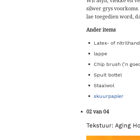
Wit asyn, vlekke en ve
silwer grys voorkoms. 
lae toegedien word, d
Ander items
Latex- of nitrilhan
lappe
Chip brush ('n go
Spuit bottel
Staalwol
skuurpapier
02 van 04
Tekstuur: Aging H