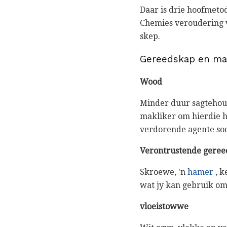
Daar is drie hoofmeto
Chemies veroudering 
skep.
Gereedskap en mat
Wood
Minder duur sagtehout
makliker om hierdie h
verdorende agente soo
Verontrustende geree
Skroewe, 'n
hamer
, k
wat jy kan gebruik om
vloeistowwe