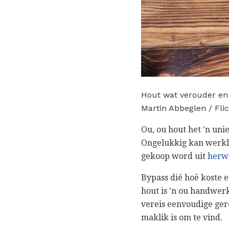
Hout wat verouder en 
Martin Abbeglen / Fli
Ou, ou hout het 'n uni
Ongelukkig kan werklik
gekoop word uit
herw
Bypass dié hoë koste 
hout is 'n ou handwerk
vereis eenvoudige ger
maklik is om te vind.