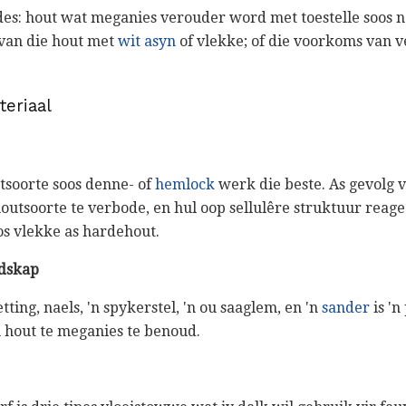
des: hout wat meganies verouder word met toestelle soos na
van die hout met
wit asyn
of vlekke; of die voorkoms van 
eriaal
soorte soos denne- of
hemlock
werk die beste. As gevolg va
outsoorte te verbode, en hul oop sellulêre struktuur reage
s vlekke as hardehout.
dskap
etting, naels, 'n spykerstel, 'n ou saaglem, en 'n
sander
is 'n
 hout te meganies te benoud.