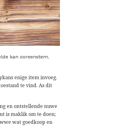
elde kan ooreenstem.
bykans enige item invoeg.
estand te vind. As dit
ing en ontstellende nuwe
ut is maklik om te doen;
towwe wat goedkoop en