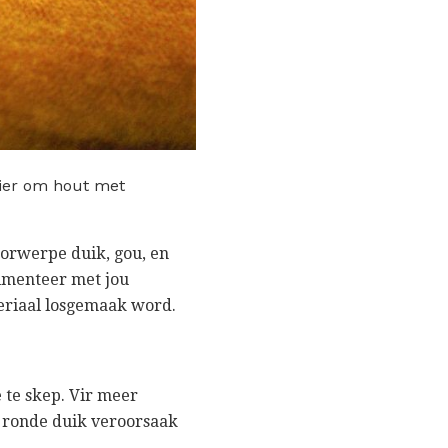
nier om hout met
oorwerpe duik, gou, en
rimenteer met jou
eriaal losgemaak word.
e te skep. Vir meer
n ronde duik veroorsaak