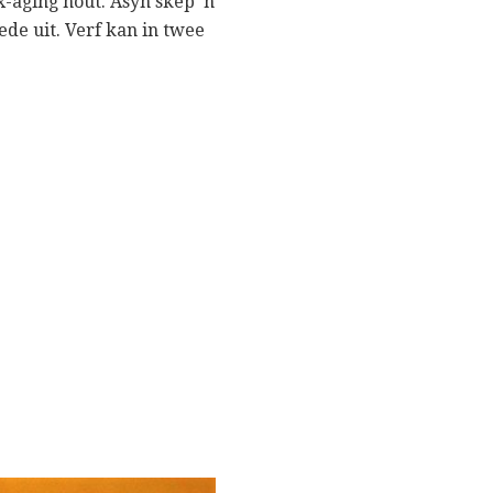
x-aging hout. Asyn skep 'n
de uit. Verf kan in twee