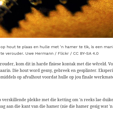
p hout te plaas en hulle met 'n hamer te tik, is een ma
e verouder. Uwe Hermann / Flickr / CC BY-SA 4.0
rouder, kom dit in harde fisiese kontak met die wêreld. V
daarin. Die hout word gesny, gebreek en gesplinter. Ekspe
iddels op afvalhout voordat hulle op jou finale werkmat
op verskillende plekke met die ketting om 'n reeks lae duik
 sag aan die kant van die hamer (nie die hamer gesig wat '