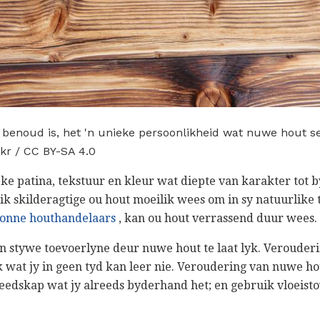
benoud is, het 'n unieke persoonlikheid wat nuwe hout s
ckr / CC BY-SA 4.0
eke patina, tekstuur en kleur wat diepte van karakter tot 
 skilderagtige ou hout moeilik wees om in sy natuurlike to
onne houthandelaars
, kan ou hout verrassend duur wees.
en stywe toevoerlyne deur nuwe hout te laat lyk. Verouder
 wat jy in geen tyd kan leer nie. Veroudering van nuwe ho
eedskap wat jy alreeds byderhand het; en gebruik vloeis