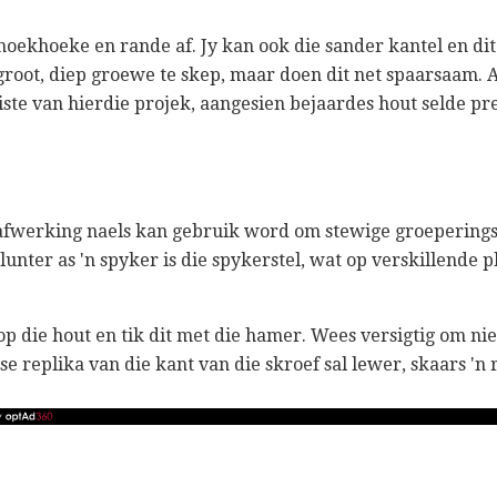
hoekhoeke en rande af. Jy kan ook die sander kantel en dit
groot, diep groewe te skep, maar doen dit net spaarsaam. 
reiste van hierdie projek, aangesien bejaardes hout selde p
 afwerking naels kan gebruik word om stewige groeperings
lunter as 'n spyker is die spykerstel, wat op verskillende 
p die hout en tik dit met die hamer. Wees versigtig om nie 
se replika van die kant van die skroef sal lewer, skaars 'n r