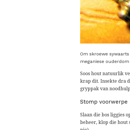
Om skroewe sywaarts o
meganiese ouderdom t
Soos hout natuurlik ve
krap dit. Insekte dra 
gryppak van noodhulpm
Stomp voorwerpe
Slaan die bos liggies 
beheer, klop die hout
nie).