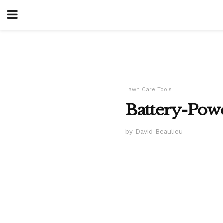
Lawn Care Tools
Battery-Pow
by David Beaulieu