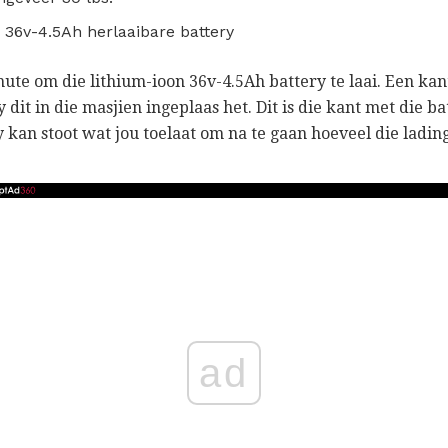
 36v-4.5Ah herlaaibare battery
te om die lithium-ioon 36v-4.5Ah battery te laai. Een kan
y dit in die masjien ingeplaas het. Dit is die kant met die b
y kan stoot wat jou toelaat om na te gaan hoeveel die ladi
ad