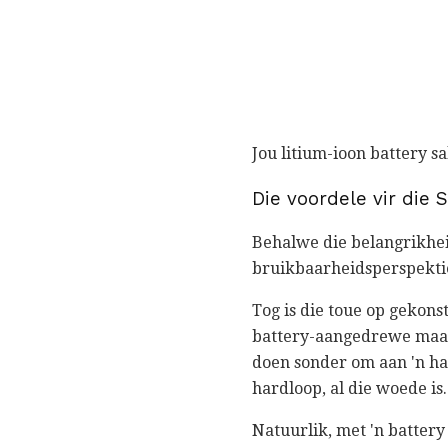
Jou litium-ioon battery s
Die voordele vir die 
Behalwe die belangrikhei
bruikbaarheidsperspektief
Tog is die toue op gekonst
battery-aangedrewe maaie
doen sonder om aan 'n ha
hardloop, al die woede is.
Natuurlik, met 'n batter