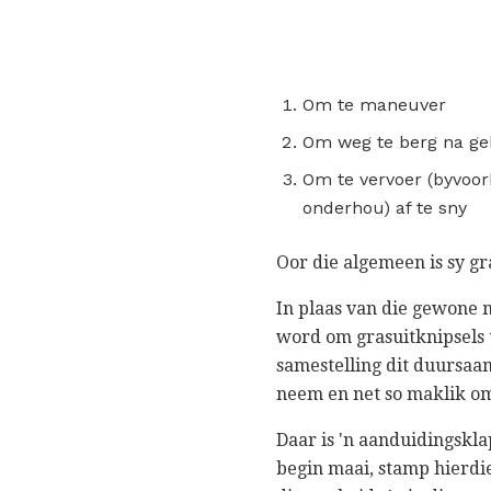
Om te maneuver
Om weg te berg na ge
Om te vervoer (byvoor
onderhou) af te sny
Oor die algemeen is sy g
In plaas van die gewone 
word om grasuitknipsels t
samestelling dit duursaam 
neem en net so maklik om
Daar is 'n aanduidingskla
begin maai, stamp hierdie 