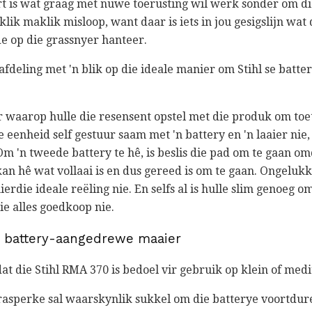
ort is wat graag met nuwe toerusting wil werk sonder om di
lik maklik misloop, want daar is iets in jou gesigslijn wat
e op die grassnyer hanteer.
-afdeling met 'n blik op die ideale manier om Stihl se bat
r waarop hulle die resensent opstel met die produk om toet
e eenheid self gestuur saam met 'n battery en 'n laaier nie,
m 'n tweede battery te hê, is beslis die pad om te gaan o
kan hê wat vollaai is en dus gereed is om te gaan. Ongeluk
erdie ideale reëling nie. En selfs al is hulle slim genoeg o
ie alles goedkoop nie.
ie battery-aangedrewe maaier
p dat die Stihl RMA 370 is bedoel vir gebruik op klein of m
rasperke sal waarskynlik sukkel om die batterye voortdure