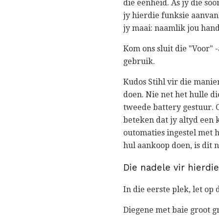
die eenheid. As jy die so
jy hierdie funksie aanvank
jy maai: naamlik jou hand
Kom ons sluit die "Voor" 
gebruik.
Kudos Stihl vir die manie
doen. Nie net het hulle di
tweede battery gestuur. O
beteken dat jy altyd een 
outomaties ingestel met hi
hul aankoop doen, is dit n
Die nadele vir hierd
In die eerste plek, let o
Diegene met baie groot g