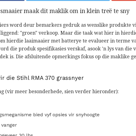
smaaier maak dit maklik om in klein treë te sny
ers word deur bemarkers gedruk as wenslike produkte v
 liggend: "groen" verkoop. Maar die taak wat hier in hierdi
m hierdie laaimaaier met batterye te evalueer in terme v
rd die produk spesifikasies verskaf, asook 'n lys van die 
dek is. Die afsluitende opmerkings fokus op die maklike g
ir die Stihl RMA 370 grassnyer
 (vir meer besonderhede, sien verder hieronder):
gsmeganisme bied vyf opsies vir snyhoogte
s vanger
ngeveer 30 lbs.