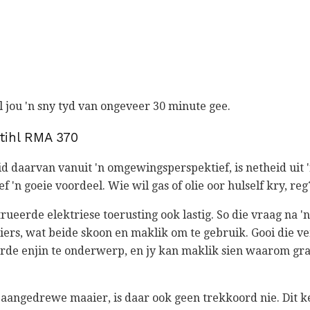
al jou 'n sny tyd van ongeveer 30 minute gee.
Stihl RMA 370
d daarvan vanuit 'n omgewingsperspektief, is netheid uit 
 'n goeie voordeel. Wie wil gas of olie oor hulself kry, reg
rueerde elektriese toerusting ook lastig. So die vraag na 'n
rs, wat beide skoon en maklik om te gebruik. Gooi die v
rde enjin te onderwerp, en jy kan maklik sien waarom gr
y aangedrewe maaier, is daar ook geen trekkoord nie. Dit 