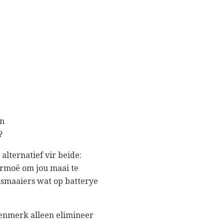
'n
?
 alternatief vir beide:
ermoë om jou maai te
asmaaiers wat op batterye
kenmerk alleen elimineer