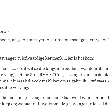
bruik
beeld, as jy 'n grassnyer in jou motor moet gooi en ry om 
rasvanger 'n lofwaardige kenmerk. Hier is hoekom:
maaier sak (dit wil sê die buigsame eenheid wat deur die 
e vang), het die Stihl RMA 370 'n grasvanger van harde pla
nie, dit maak dit ook makliker om te gebruik. Styf wees, di
 dit te vervang.
p bo-aan die grasvanger om jou te laat weet wanneer om di
klep op; wanneer dit tyd is om die grasvanger te le, val die