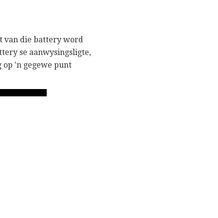
t van die battery word
attery se aanwysingsligte,
ng op 'n gegewe punt