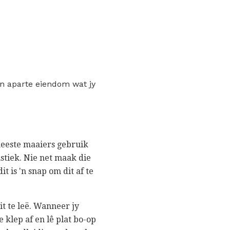
'n aparte eiendom wat jy
meeste maaiers gebruik
stiek. Nie net maak die
t is 'n snap om dit af te
t te leë. Wanneer jy
 klep af en lê plat bo-op