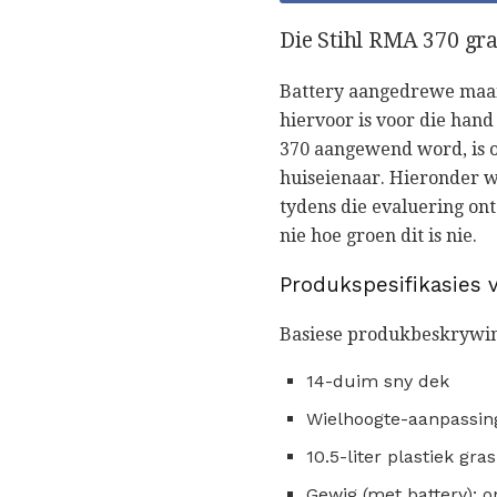
Die Stihl RMA 370 gra
Battery aangedrewe maai
hiervoor is voor die hand
370 aangewend word, is o
huiseienaar. Hieronder wo
tydens die evaluering ont
nie hoe groen dit is nie.
Produkspesifikasies v
Basiese produkbeskrywing
14-duim sny dek
Wielhoogte-aanpassin
10.5-liter plastiek gra
Gewig (met battery): o