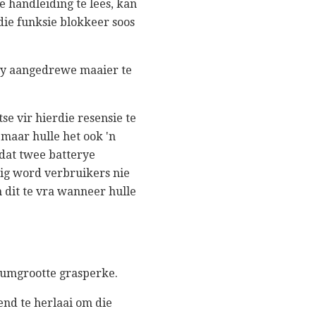
e handleiding te lees, kan
 die funksie blokkeer soos
tery aangedrewe maaier te
se vir hierdie resensie te
 maar hulle het ook 'n
mdat twee batterye
kig word verbruikers nie
m dit te vra wanneer hulle
ediumgrootte grasperke.
nd te herlaai om die