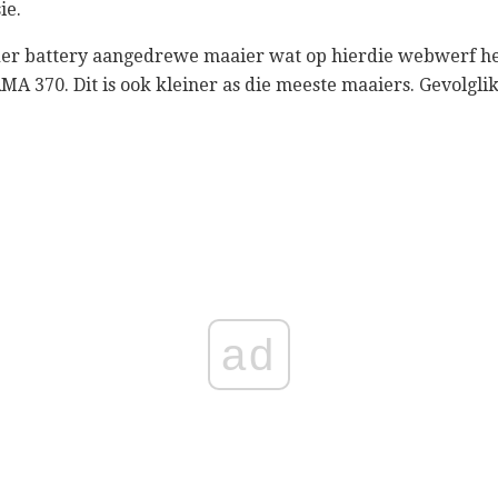
ie.
der battery aangedrewe maaier wat op hierdie webwerf her
RMA 370. Dit is ook kleiner as die meeste maaiers. Gevolglik
ad