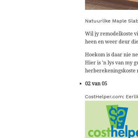
Natuurlike Maple Sla
Wil jy remodelkoste vi
heen en weer deur die 
Hoekom is daar nie ne
Hier is 'n lys van my
herberekeningskoste r
02 van 05
CostHelper.com: Eerlik