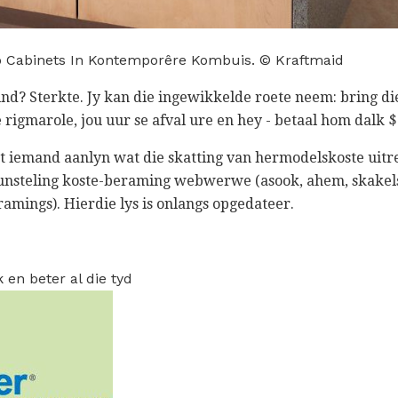
b Cabinets In Kontemporêre Kombuis. © Kraftmaid
nd? Sterkte. Jy kan die ingewikkelde roete neem: bring di
rigmarole, jou uur se afval ure en hey - betaal hom dalk $ 7
t iemand aanlyn wat die skatting van hermodelskoste uitr
 gunsteling koste-beraming webwerwe (asook, ahem, skakel
amings). Hierdie lys is onlangs opgedateer.
 en beter al die tyd