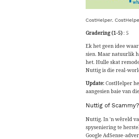
CostHelper. CostHelpe
Gradering (1-5)
: 5
Ek het geen idee waar
sien. Maar natuurlik h
het. Hulle skat remode
Nuttig is die real-wor
Update:
CostHelper het
aangesien baie van di
Nuttig of Scammy?
Nuttig. In 'n wêreld 
spyseniering te herste
Google AdSense-advert