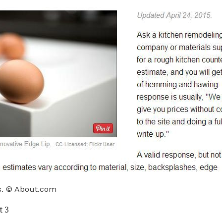
s. © About.com
t 3