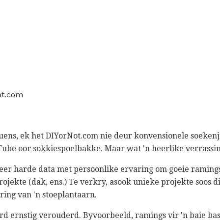
ot.com
ouens, ek het DIYorNot.com nie deur konvensionele soekenj
uTube oor sokkiespoelbakke. Maar wat 'n heerlike verrassin
er harde data met persoonlike ervaring om goeie raming
rojekte (dak, ens.) Te verkry, asook unieke projekte soos di
ering van 'n stoeplantaarn.
d ernstig verouderd. Byvoorbeeld, ramings vir 'n baie basi