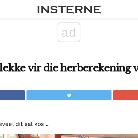
ad
plekke vir die herberekening 
eel dit sal kos ...