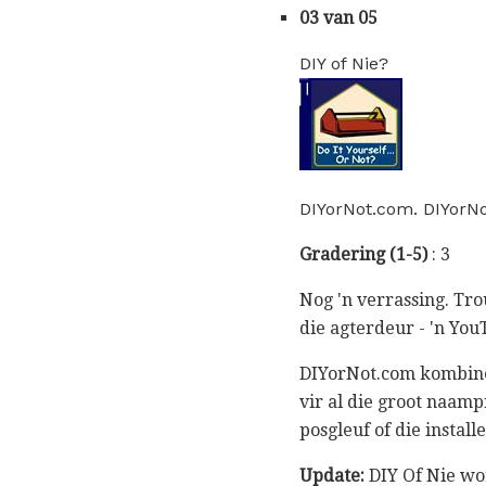
03 van 05
DIY of Nie?
DIYorNot.com. DIYorN
Gradering (1-5)
: 3
Nog 'n verrassing. Tr
die agterdeur - 'n Yo
DIYorNot.com kombine
vir al die groot naamp
posgleuf of die install
Update:
DIY Of Nie wor