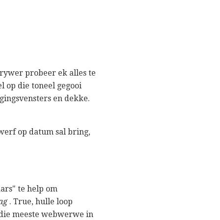
rywer probeer ek alles te
l op die toneel gegooi
ngingsvensters en dekke.
werf op datum sal bring,
ars" te help om
ag
. True, hulle loop
e die meeste webwerwe in