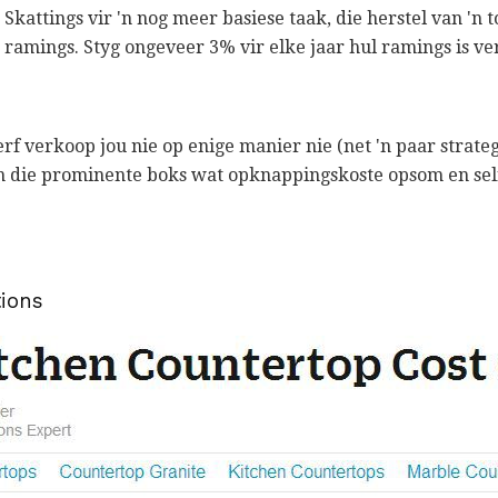
d. Skattings vir 'n nog meer basiese taak, die herstel van 'n to
ramings. Styg ongeveer 3% vir elke jaar hul ramings is v
f verkoop jou nie op enige manier nie (net 'n paar strateg
n die prominente boks wat opknappingskoste opsom en selfs
ions