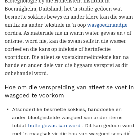
Biotegnologie by die Hohenstein-instituut in
Boennigheim, Duitsland, het 'n studie gedoen wat
besmette sokkies bewys en ander klere kan die swam
eintlik na ander tekstiele in 'n oop
wasgoedmandjie
oordra. As materiale nie in warm water gewas en / of
ontsmet word nie, kan die swam selfs in die wasser
oorleef en die kans op infeksie of herinfectie
voortduur. Die atleet se voetskimmelinfeksie kan na
hande en ander dele van die liggaam versprei as dit
onbehandel word.
Hoe om die verspreiding van atleet se voet in
wasgoed te voorkom
Afsonderlike besmette sokkies, handdoeke en
ander blootgestelde wasgoed van ander items
totdat
hulle gewas kan word
. Dit kan gedoen word
met 'n maagsak vir die hou van wasgoed soos dié