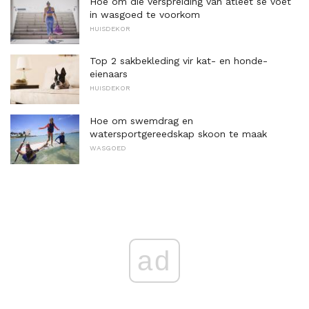
Hoe om die verspreiding van atleet se voet
in wasgoed te voorkom
HUISDEKOR
Top 2 sakbekleding vir kat- en honde-
eienaars
HUISDEKOR
Hoe om swemdrag en
watersportgereedskap skoon te maak
WASGOED
ad