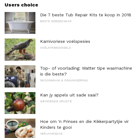
Users choice
Die 7 beste Tub Repair Kits te koop in 2018
BESTE GEREEDSKAP
Karnivoriese voëlspesies
VOËLKYKBEGINSELS
Top- of voorlading: Watter tipe wasmachine
is die beste?
SKOONMAAK & ORGANISERING
Kan jy appels uit sade saai?
GROEIENDE VRUGTE
Hoe om 'n Prinses en die Kikkerpartytjie vir
Kinders te gooi
VERJAARSDAE