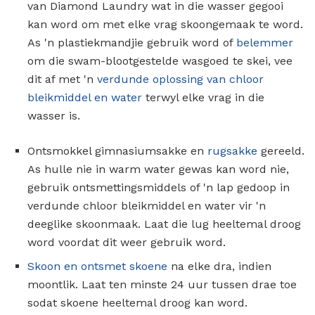
van Diamond Laundry wat in die wasser gegooi
kan word om met elke vrag skoongemaak te word.
As 'n plastiekmandjie gebruik word of
belemmer
om die swam-blootgestelde wasgoed te skei, vee
dit af met 'n
verdunde oplossing van chloor
bleikmiddel en water
terwyl elke vrag in die
wasser is.
Ontsmokkel gimnasiumsakke en
rugsakke
gereeld.
As hulle nie in warm water gewas kan word nie,
gebruik ontsmettingsmiddels of 'n lap gedoop in
verdunde chloor bleikmiddel en water vir 'n
deeglike skoonmaak. Laat die lug heeltemal droog
word voordat dit weer gebruik word.
Skoon en ontsmet skoene
na elke dra, indien
moontlik. Laat ten minste 24 uur tussen drae toe
sodat skoene heeltemal droog kan word.