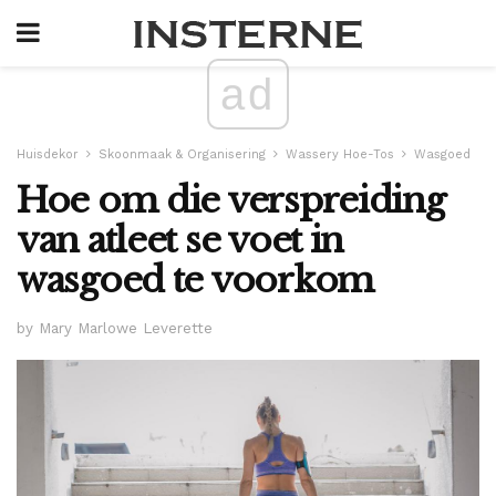
ad
Huisdekor
Skoonmaak & Organisering
Wassery Hoe-Tos
Wasgoed
Hoe om die verspreiding
van atleet se voet in
wasgoed te voorkom
by Mary Marlowe Leverette