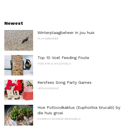
Newest
Winterplaagbeheer in jou huis
PLAAGBEHEER
Top 10 Voël Feeding Foute
VOËLKYK & WILDVOËLS
Kersfees Song Party Games
VERJAARSDAE
Hoe Potloodkaktus (Euphorbia tirucalli) by
die huis groei
KOMBUIS BASIESE BEGINSELS