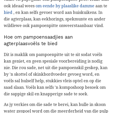
ook ideaal wees
om eende by plaaslike damme
aan te
bied
, en kan selfs gevoer word aan huiskuikens. In
die agterplaas, kan eekhorings, spekmunte en ander
wildlewe ook pampoenpitte onweerstaanbaar vind.
Hoe om pampoensaadjies aan
agterplaasvoëls te bied
Dit is maklik om pampoenpitte uit te sit sodat voëls
kan geniet, en geen spesiale voorbereiding is nodig
nie. Die rou sade, net uit die pampoenskil geskep, kan
by 'n skottel of skinkbordvoeder gevoeg word, en
voëls sal hulself help, stukkies vleis optel en op die
saad slaan. Voëls kan selfs 'n komposhoop besoek om
die sappige skil en knapperige sade te soek.
As jy verkies om die sade te berei, kan hulle in skoon
water gespoel word om die meerderheid van die pulp