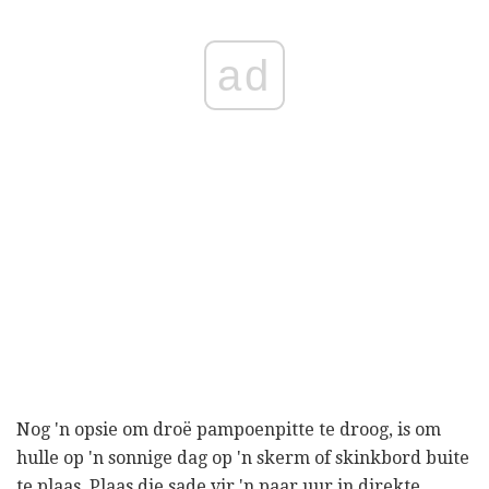
ad
Nog 'n opsie om droë pampoenpitte te droog, is om
hulle op 'n sonnige dag op 'n skerm of skinkbord buite
te plaas. Plaas die sade vir 'n paar uur in direkte