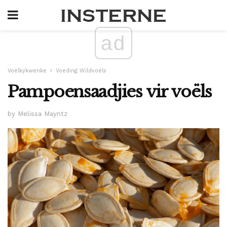
ad
Voëlkykwenke
Voeding Wildvoëls
Pampoensaadjies vir voëls
by Melissa Mayntz