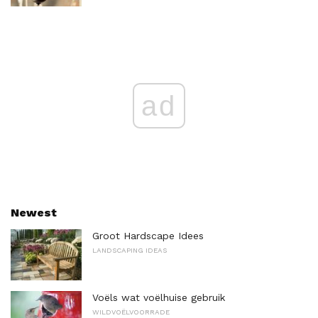
ad
Newest
Groot Hardscape Idees
LANDSCAPING IDEAS
Voëls wat voëlhuise gebruik
WILDVOËLVOORRADE