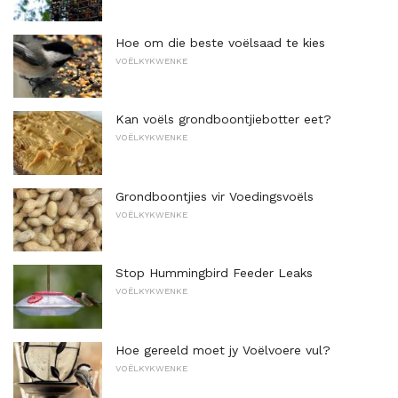
Hoe om die beste voëlsaad te kies
VOËLKYKWENKE
Kan voëls grondboontjiebotter eet?
VOËLKYKWENKE
Grondboontjies vir Voedingsvoëls
VOËLKYKWENKE
Stop Hummingbird Feeder Leaks
VOËLKYKWENKE
Hoe gereeld moet jy Voëlvoere vul?
VOËLKYKWENKE