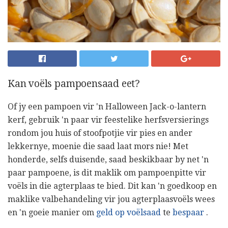
Kan voëls pampoensaad eet?
Of jy een pampoen vir 'n Halloween Jack-o-lantern
kerf, gebruik 'n paar vir feestelike herfsversierings
rondom jou huis of stoofpotjie vir pies en ander
lekkernye, moenie die saad laat mors nie! Met
honderde, selfs duisende, saad beskikbaar by net 'n
paar pampoene, is dit maklik om pampoenpitte vir
voëls in die agterplaas te bied. Dit kan 'n goedkoop en
maklike valbehandeling vir jou agterplaasvoëls wees
en 'n goeie manier om
geld op voëlsaad
te
bespaar
.