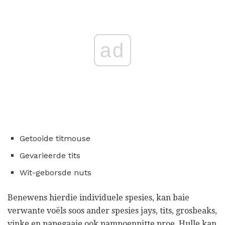
ad
Getooide titmouse
Gevarieerde tits
Wit-geborsde nuts
Benewens hierdie individuele spesies, kan baie
verwante voëls soos ander spesies jays, tits, grosbeaks,
vinke en papegaaie ook pampoenpitte proe. Hulle kan