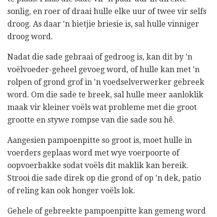
sonlig, en roer of draai hulle elke uur of twee vir selfs
droog. As daar 'n bietjie briesie is, sal hulle vinniger
droog word.
Nadat die sade gebraai of gedroog is, kan dit by 'n
voëlvoeder-geheel gevoeg word, of hulle kan met 'n
rolpen of grond grof in 'n voedselverwerker gebreek
word. Om die sade te breek, sal hulle meer aanloklik
maak vir kleiner voëls wat probleme met die groot
grootte en stywe rompse van die sade sou hê.
Aangesien pampoenpitte so groot is, moet hulle in
voerders geplaas word met wye voerpoorte of
oopvoerbakke sodat voëls dit maklik kan bereik.
Strooi die sade direk op die grond of op 'n dek, patio
of reling kan ook honger voëls lok.
Gehele of gebreekte pampoenpitte kan gemeng word