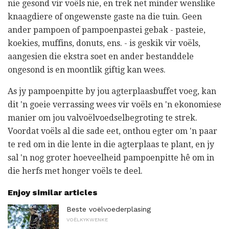
nie gesond vir voëls nie, en trek net minder wenslike
knaagdiere of ongewenste gaste na die tuin. Geen
ander pampoen of pampoenpastei gebak - pasteie,
koekies, muffins, donuts, ens. - is geskik vir voëls,
aangesien die ekstra soet en ander bestanddele
ongesond is en moontlik giftig kan wees.
As jy pampoenpitte by jou agterplaasbuffet voeg, kan
dit 'n goeie verrassing wees vir voëls en 'n ekonomiese
manier om jou valvoëlvoedselbegroting te strek.
Voordat voëls al die sade eet, onthou egter om 'n paar
te red om in die lente in die agterplaas te plant, en jy
sal 'n nog groter hoeveelheid pampoenpitte hê om in
die herfs met honger voëls te deel.
Enjoy similar articles
Beste voëlvoederplasing
VOËLKYKWENKE