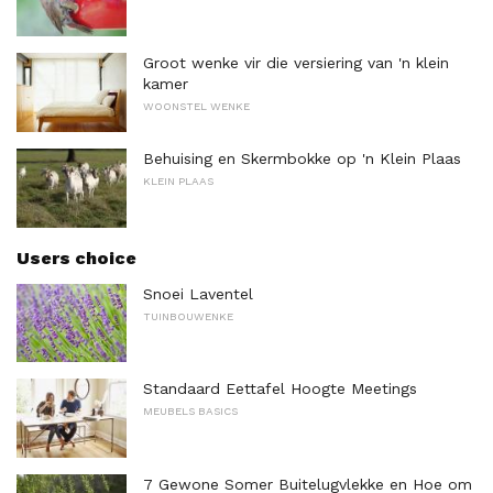
Groot wenke vir die versiering van 'n klein
kamer
WOONSTEL WENKE
Behuising en Skermbokke op 'n Klein Plaas
KLEIN PLAAS
Users choice
Snoei Laventel
TUINBOUWENKE
Standaard Eettafel Hoogte Meetings
MEUBELS BASICS
7 Gewone Somer Buitelugvlekke en Hoe om