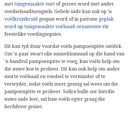
met
tuisgemaakte suet
of geroer word met ander
voedselsaadmengsels. Gehele sade kan ook op 'n
voëlkruiskruid
gespan word of in patrone
geplak
word
op
tuisgemaakte voëlsaad-ornamente
vir
feestelike voedingsopsies.
Dit kan tyd duur voordat voëls pampoenpitte ontdek.
Om 'n paar swart olie sonneblomsaad op die hand van
'n handvol pampoenpitte te voeg, kan voëls help om
die nuwe kos te probeer. Dit kan ook help om ander
soorte voëlsaad en voedsel te verminder of te
verwyder, sodat voëls meer geneig sal wees om die
pampoenpitte te probeer. Sodra hulle oor hierdie
nuwe sade leer, sal baie voëls egter graag die
herfsfeest geniet.